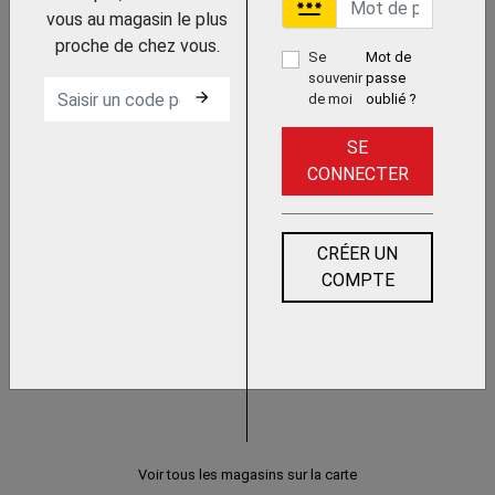
password
vous au magasin le plus
PLATEFORME
proche de chez vous.
Se
Mot de
souvenir
passe
arrow_forward
de moi
oublié ?
SE
CONNECTER
SYSTEME D'ACCES SPECIAUX
CRÉER UN
COMPTE
ACCES EN HAUTEUR
Voir tous les magasins sur la carte