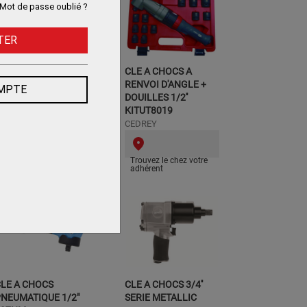
Mot de passe oublié ?
TER
LE A CHOCS
CLE A CHOCS A
NEUMATIQUE 1/2"
RENVOI D'ANGLE +
OMPTE
UT8172X
DOUILLES 1/2''
KITUT8019
EDREY
CEDREY
Trouvez le chez votre
Trouvez le chez votre
adhérent
adhérent
LE A CHOCS
CLE A CHOCS 3/4''
NEUMATIQUE 1/2"
SERIE METALLIC