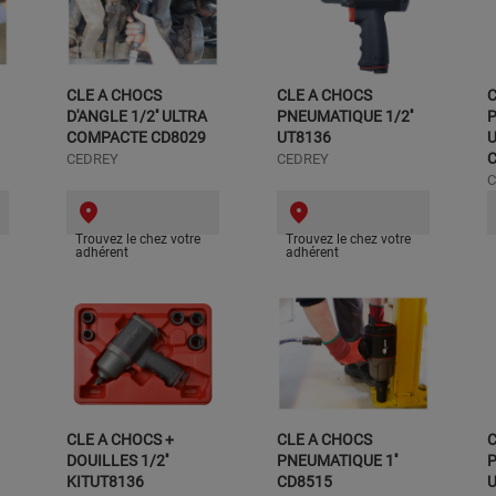
CLE A CHOCS
CLE A CHOCS
C
D'ANGLE 1/2'' ULTRA
PNEUMATIQUE 1/2''
P
COMPACTE CD8029
UT8136
U
CEDREY
CEDREY
C
Trouvez le chez votre
Trouvez le chez votre
adhérent
adhérent
CLE A CHOCS +
CLE A CHOCS
C
DOUILLES 1/2''
PNEUMATIQUE 1''
P
KITUT8136
CD8515