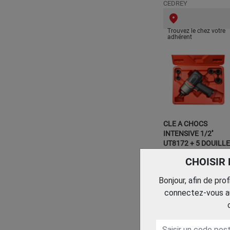
CEDREY
Trouvez le chez votre
adhérent
CLE A CHOCS
INTENSIVE 1/2''
UT8172 + 5 DOUILL
(COFFRET)
CHOISIR
CEDREY
Bonjour, afin de pro
Trouvez le chez votre
connectez-vous au
adhérent