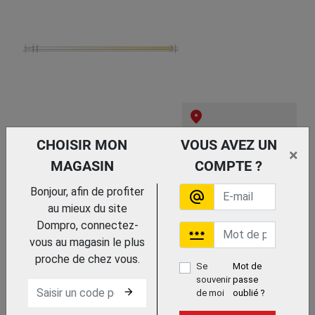
Trouvez le chez votre
CHOISIR MON
VOUS AVEZ UN
adhérent
×
MAGASIN
COMPTE ?
MANCHE BOIS BALAIS
DIAM 28
Bonjour, afin de profiter
SOFOP TALIAPLAST
alternate_email
MULTIGRAPHIC
au mieux du site
Dompro, connectez-
password
vous au magasin le plus
proche de chez vous.
Se
Mot de
souvenir
passe
arrow_forward
de moi
oublié ?