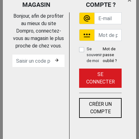
×
MAGASIN
COMPTE ?
FIL DE TENSION ET D'ATTACHE
Bonjour, afin de profiter
alternate_email
au mieux du site
Dompro, connectez-
password
vous au magasin le plus
proche de chez vous.
Se
Mot de
souvenir
passe
arrow_forward
de moi
oublié ?
POTEAU ET JAMBE DE FORCE
SE
CONNECTER
CRÉER UN
COMPTE
RADISSEUR