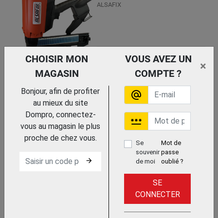
ALSAFIX
Trouvez le chez votre adhérent
CHOISIR MON
VOUS AVEZ UN
×
MAGASIN
COMPTE ?
AGRAFEUSE POUR CLOTURE
Bonjour, afin de profiter
alternate_email
18V M18 FFUS-0C
au mieux du site
MILWAUKEE
Dompro, connectez-
password
vous au magasin le plus
proche de chez vous.
Se
Mot de
souvenir
passe
arrow_forward
de moi
oublié ?
SE
Trouvez le chez votre adhérent
CONNECTER
CLOUEUR A BATTERIE BNX50
COFFRET BATTERIE + CHARGEUR