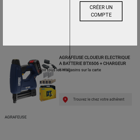
RAPID
CRÉER UN
COMPTE
Trouvez le chez votre adhérent
AGRAFEUSE CLOUEUR ELECTRIQUE
A BATTERIE BTX606 + CHARGEUR
RAPID
Voir tous les magasins sur la carte
Trouvez le chez votre adhérent
AGRAFEUSE