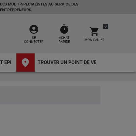
DES MULTI-SPÉCIALISTES AU SERVICE DES
ENTREPRENEURS
account_circle
timer
0
shopping_cart
SE
ACHAT
MON PANIER
CONNECTER
RAPIDE
place
T EPI
TROUVER UN POINT DE VENTE