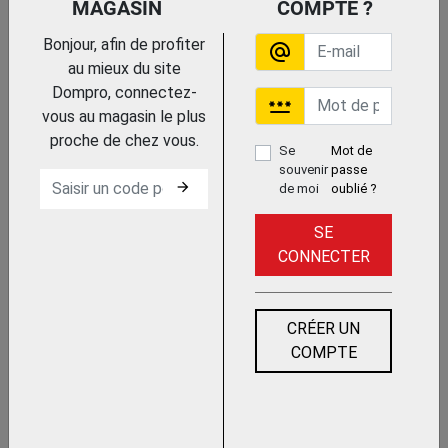
MAGASIN
COMPTE ?
Bonjour, afin de profiter
alternate_email
Trouvez le chez votre adhérent
au mieux du site
Dompro, connectez-
password
vous au magasin le plus
CLOCHE DE LAVAGE
proche de chez vous.
KRANZLE
Se
Mot de
souvenir
passe
arrow_forward
de moi
oublié ?
SE
CONNECTER
CRÉER UN
COMPTE
Trouvez le chez votre
adhérent
ENROULEUR AUTOMATIQUE POUR
EAU CHAUDE HAUTE PRESSION
ALGI