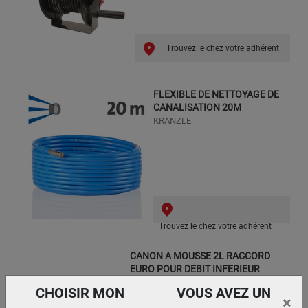
Trouvez le chez votre adhérent
FLEXIBLE DE NETTOYAGE DE
CANALISATION 20M
KRANZLE
Trouvez le chez votre adhérent
CANON A MOUSSE 2L RACCORD
EURO POUR DEBIT INFERIEUR
15L/M
CHOISIR MON
VOUS AVEZ UN
RENSON
×