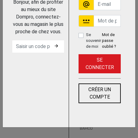
Bonjour, afin de profiter
alternate_email
au mieux du site
Dompro, connectez-
password
vous au magasin le plus
proche de chez vous.
Se
Mot de
Trouvez le chez votre adhérent
souvenir
passe
arrow_forward
de moi
oublié ?
SCIE REPLIABLE AVEC MANCHE BI-
MATIERE "TAILLE HIVERNALE"
SE
BAHCO
CONNECTER
CRÉER UN
Trouvez le chez votre adhérent
COMPTE
SCIE ARBORICOLE 340-
6T
BAHCO