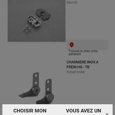
SALICE
Trouvez le chez votre
adhérent
CHARNIERE INOX A
FREIN HG - TB
SUGATSUNE
CHOISIR MON
VOUS AVEZ UN
×