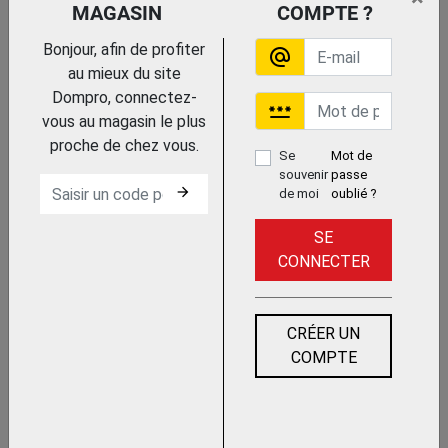
MAGASIN
COMPTE ?
Trouvez le chez votre
adhérent
Bonjour, afin de profiter
alternate_email
COULISSEAU
au mieux du site
REVERSIBLE
Dompro, connectez-
ITAR
password
vous au magasin le plus
proche de chez vous.
Se
Mot de
souvenir
passe
arrow_forward
de moi
oublié ?
SE
CONNECTER
Trouvez le chez votre
adhérent
CRÉER UN
COULISSEAU
REVERSIBLE
COMPTE
ITAR