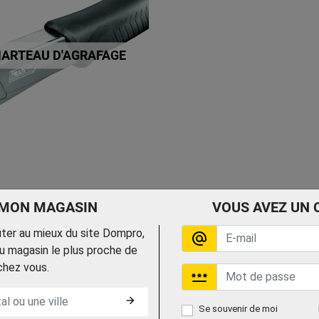
ARTEAU D'AGRAFAGE
 MON MAGASIN
VOUS AVEZ UN 
fiter au mieux du site Dompro,
alternate_email
 magasin le plus proche de
chez vous.
password
arrow_forward
Se souvenir de moi