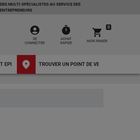
DES MULTI-SPÉCIALISTES AU SERVICE DES
ENTREPRENEURS
account_circle
timer
0
shopping_cart
SE
ACHAT
MON PANIER
CONNECTER
RAPIDE
place
T EPI
TROUVER UN POINT DE VENTE