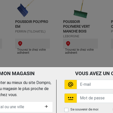
POUSSOIR POLYPRO
POUSSOIR
P
EM
POLYMERE VERT
C
MANCHE BOIS
PERRIN (TILCHATEL)
P
LEBORGNE
Trouvez le chez votre
Trouvez le chez votre
adhérent
adhérent
 MON MAGASIN
VOUS AVEZ UN 
fiter au mieux du site Dompro,
alternate_email
 magasin le plus proche de
chez vous.
password
arrow_forward
Se souvenir de moi