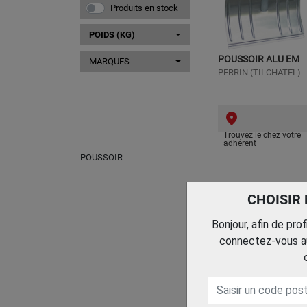
Produits en stock
POIDS (KG)
POUSSOIR ALU EM
MARQUES
PERRIN (TILCHATEL)
Trouvez le chez votre
adhérent
POUSSOIR
CHOISIR
Bonjour, afin de pro
connectez-vous au