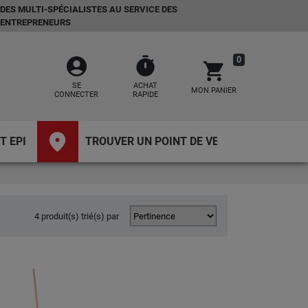
DES MULTI-SPÉCIALISTES AU SERVICE DES
ENTREPRENEURS
account_circle
timer
0
shopping_cart
SE
ACHAT
MON PANIER
CONNECTER
RAPIDE
place
T EPI
TROUVER UN POINT DE VENTE
4 produit(s) trié(s) par