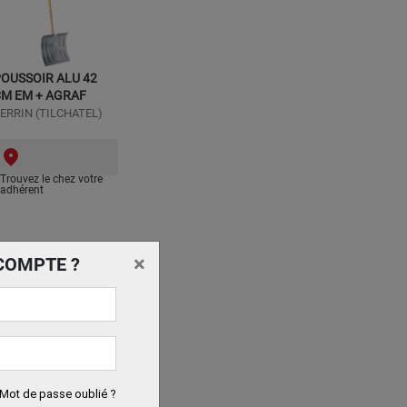
OUSSOIR ALU 42
M EM + AGRAF
ERRIN (TILCHATEL)
Trouvez le chez votre
adhérent
×
COMPTE ?
Mot de passe oublié ?