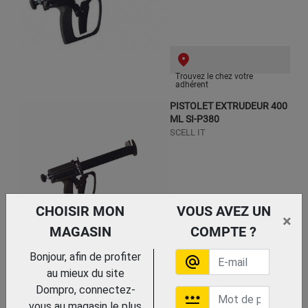
Trouvez le chez votre
adhérent
PISTOLET EXTRUDEUR 400
ML SI-P380
SCELL IT
CHOISIR MON
VOUS AVEZ UN
×
MAGASIN
COMPTE ?
Trouvez le chez votre
Bonjour, afin de profiter
alternate_email
adhérent
au mieux du site
PISTOLET EXTRUDEUR
Dompro, connectez-
password
BERCEAU
vous au magasin le plus