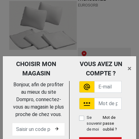
EUROSORB
Trouvez le chez votre
CHOISIR MON
VOUS AVEZ UN
adhérent
×
TEXTILE
MAGASIN
COMPTE ?
Bonjour, afin de profiter
alternate_email
au mieux du site
Dompro, connectez-
password
vous au magasin le plus
proche de chez vous.
Se
Mot de
souvenir
passe
arrow_forward
de moi
oublié ?