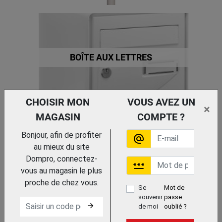
BOÎTE AUX LETTRES
CHOISIR MON
VOUS AVEZ UN
×
MAGASIN
COMPTE ?
BOÎTE AUX LETTRES ET ACCESSOIRE
Bonjour, afin de profiter
alternate_email
au mieux du site
Dompro, connectez-
password
vous au magasin le plus
proche de chez vous.
Se
Mot de
souvenir
passe
arrow_forward
de moi
oublié ?