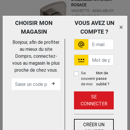
ROSACE
VACHETTE - ASSA ABLOY
AUBE ANJOU S.A.
CHOISIR MON
VOUS AVEZ UN
×
MAGASIN
COMPTE ?
Bonjour, afin de profiter
alternate_email
au mieux du site
Dompro, connectez-
password
Trouvez le chez votre
vous au magasin le plus
adhérent
proche de chez vous.
Se
Mot de
ENSEMBLE MUZE SUR
souvenir
passe
ROSACE
arrow_forward
de moi
oublié ?
VACHETTE - ASSA ABLOY
AUBE ANJOU S.A.
SE
CONNECTER
CRÉER UN