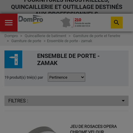
QUINCAILLERIE ET OUTILLAGE DESTINÉS
AUX PROFESSIONNELS
menu
search
Dompro
Quincaillerie de batiment
Garniture de porte et fenetre
Garniture de porte
Ensemble de porte - zamak
ENSEMBLE DE PORTE -
ZAMAK
19 produit(s) trié(s) par
FILTRES :
JEU DE ROSACES OPERA
CHROME VELOUR