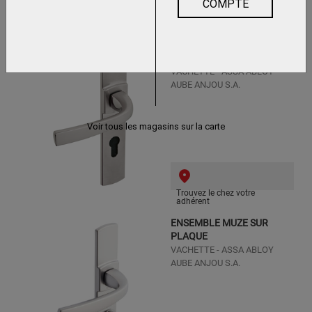
COMPTE
Trouvez le chez votre
adhérent
ENSEMBLE SUR PLAQUE
ARTIS
VACHETTE - ASSA ABLOY
AUBE ANJOU S.A.
Voir tous les magasins sur la carte
Trouvez le chez votre
adhérent
ENSEMBLE MUZE SUR
PLAQUE
VACHETTE - ASSA ABLOY
AUBE ANJOU S.A.