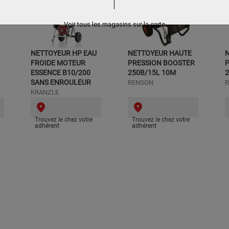
Voir tous les magasins sur la carte
NETTOYEUR HP EAU
NETTOYEUR HAUTE
FROIDE MOTEUR
PRESSION BOOSTER
ESSENCE B10/200
250B/15L 10M
2
SANS ENROULEUR
RENSON
KRANZLE
Trouvez le chez votre
Trouvez le chez votre
adhérent
adhérent