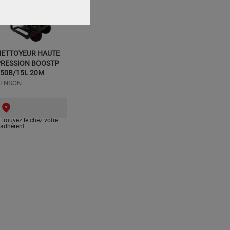
NETTOYEUR HAUTE
PRESSION BOOSTP
50B/15L 20M
RENSON
Trouvez le chez votre
adhérent