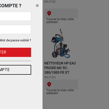
ILFISK
NILFISK
×
COMPTE ?
Trouvez le chez votre
Trouvez le chez votre
adhérent
adhérent
Mot de passe oublié ?
TER
NETTOYEUR HP EAU
NETTOYEUR HP EAU
ROIDE MC 5C-
FROIDE MC 5C-
OMPTE
80/1000 PE
280/1000 PE XT
ILFISK
NILFISK
Trouvez le chez votre
Trouvez le chez votre
adhérent
adhérent