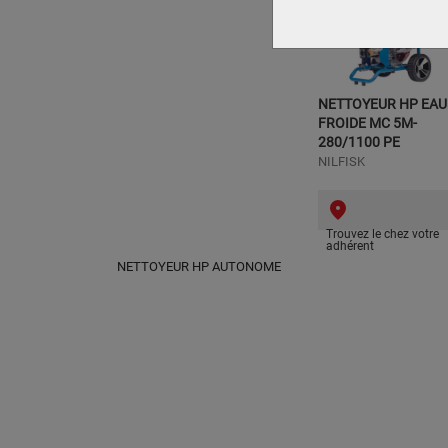
NETTOYEUR HP EAU
FROIDE MC 5M-
280/1100 PE
NILFISK
Trouvez le chez votre
adhérent
NETTOYEUR HP AUTONOME