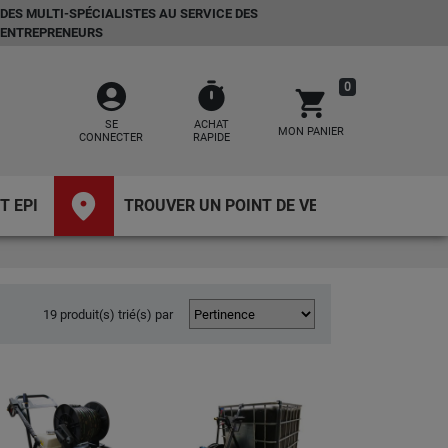
DES MULTI-SPÉCIALISTES AU SERVICE DES
ENTREPRENEURS
account_circle
timer
0
shopping_cart
SE
ACHAT
MON PANIER
CONNECTER
RAPIDE
place
T EPI
TROUVER UN POINT DE VENTE
19 produit(s) trié(s) par