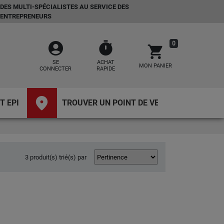
DES MULTI-SPÉCIALISTES AU SERVICE DES
ENTREPRENEURS
account_circle
timer
0
shopping_cart
SE
ACHAT
MON PANIER
CONNECTER
RAPIDE
place
T EPI
TROUVER UN POINT DE VENTE
3 produit(s) trié(s) par