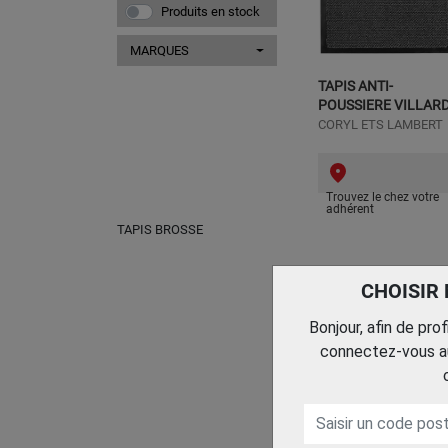
Produits en stock
MARQUES
TAPIS ANTI-
POUSSIERE VILLAR
CORYL ETS LAMBERT
Trouvez le chez votre
adhérent
TAPIS BROSSE
CHOISIR
Bonjour, afin de pro
connectez-vous au