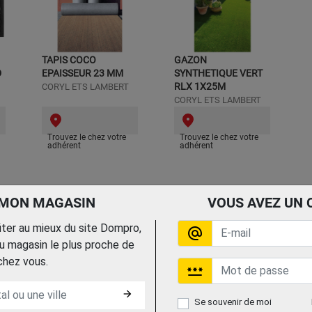
TAPIS COCO
GAZON
D
EPAISSEUR 23 MM
SYNTHETIQUE VERT
RLX 1X25M
CORYL ETS LAMBERT
CORYL ETS LAMBERT
Trouvez le chez votre
Trouvez le chez votre
adhérent
adhérent
 MON MAGASIN
VOUS AVEZ UN 
fiter au mieux du site Dompro,
alternate_email
 magasin le plus proche de
chez vous.
password
arrow_forward
Se souvenir de moi