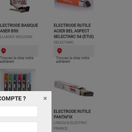
ELECTRODE BASIQUE
ELECTRODE RUTILE
ASER B50
ACIER BEL ASPECT
SELECTARC 54 (ETUI)
LLIAGES WELDING
SELECTARC
Trouvez le chez votre
Trouvez le chez votre
adhérent
adhérent
×
COMPTE ?
LECTRODE MULTI-
ELECTRODE RUTILE
USAGE HAUTE
PANTAFIX
ECURITE
LINCOLN ELECTRIC
SELECTARC MAGIC
FRANCE