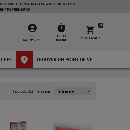
DES MULTI-SPÉCIALISTES AU SERVICE DES
ENTREPRENEURS
account_circle
timer
0
shopping_cart
SE
ACHAT
MON PANIER
CONNECTER
RAPIDE
place
T EPI
TROUVER UN POINT DE VENTE
12 produit(s) trié(s) par