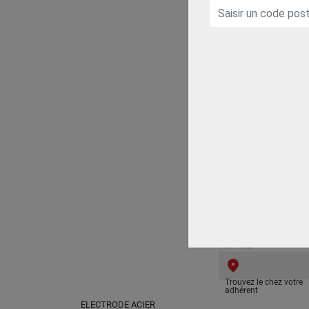
SELECTARC
Trouvez le chez votre
adhérent
ELECTRODE DE
REPARATION FONTE
SPHEROIDALE
REPTEC CAST 31
LINCOLN ELECTRIC
FRANCE
Trouvez le chez votre
adhérent
ELECTRODE ACIER