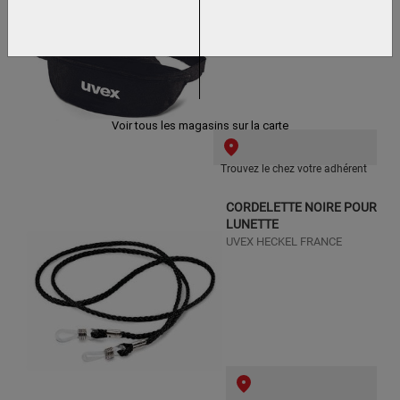
LUNETTES MASQUE
UVEX HECKEL FRANCE
Voir tous les magasins sur la carte
Trouvez le chez votre adhérent
CORDELETTE NOIRE POUR
LUNETTE
UVEX HECKEL FRANCE