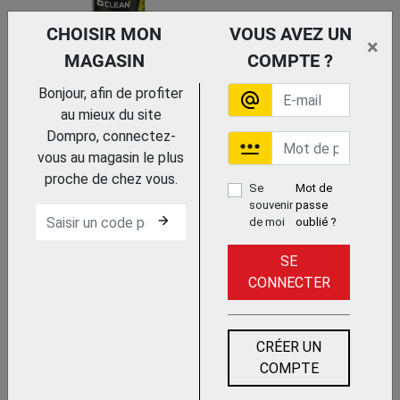
CHOISIR MON
VOUS AVEZ UN
×
MAGASIN
COMPTE ?
Bonjour, afin de profiter
alternate_email
Trouvez le chez votre adhérent
au mieux du site
Dompro, connectez-
ETUI CEINTURE POUR
password
vous au magasin le plus
LUNETTE
UVEX HECKEL FRANCE
proche de chez vous.
Se
Mot de
souvenir
passe
arrow_forward
de moi
oublié ?
SE
CONNECTER
CRÉER UN
Trouvez le chez votre
adhérent
COMPTE
ETUI CEINTURE POUR