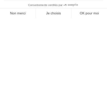
REJOIGNEZ NOUS
ET SUIVEZ NOTRE ACTU !
À PROPOS DE DOMPRO
Qui sommes-nous ?
Réseau Dompro
Contact