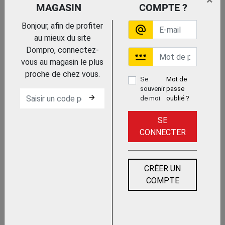
×
MAGASIN
COMPTE ?
PONCEUSE BETON
Bonjour, afin de profiter
alternate_email
au mieux du site
Dompro, connectez-
password
vous au magasin le plus
proche de chez vous.
Se
Mot de
souvenir
passe
arrow_forward
de moi
oublié ?
REGLE VIBRANTE
SE
CONNECTER
CRÉER UN
COMPTE
TALOCHEUSE