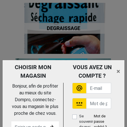
DEGRAISSAGE
CHOISIR MON
VOUS AVEZ UN
×
MAGASIN
COMPTE ?
ENTRETIEN ELECTRIQUE ET ELECTRONIQUE
Bonjour, afin de profiter
alternate_email
au mieux du site
Dompro, connectez-
password
vous au magasin le plus
proche de chez vous.
Se
Mot de
souvenir
passe
arrow_forward
de moi
oublié ?