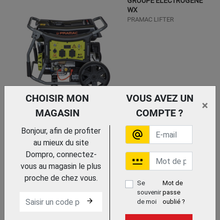
GROUPE ELECTROGENE
WX
PRAMAC LIFTER
CHOISIR MON
VOUS AVEZ UN
×
MAGASIN
COMPTE ?
Trouvez le chez votre
adhérent
Bonjour, afin de profiter
alternate_email
GROUPE ELECTROGENE
au mieux du site
WX6200 MONO AVR
PRAMAC LIFTER
Dompro, connectez-
password
vous au magasin le plus
proche de chez vous.
Se
Mot de
souvenir
passe
arrow_forward
de moi
oublié ?