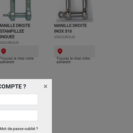
ANILLE DROITE
MANILLE DROITE
ESTAMPILLEE
INOX 316
ZINGUEE
VIGOUROUX
IGOUROUX
Trouvez le chez votre
Trouvez le chez votre
adhérent
adhérent
×
COMPTE ?
Mot de passe oublié ?