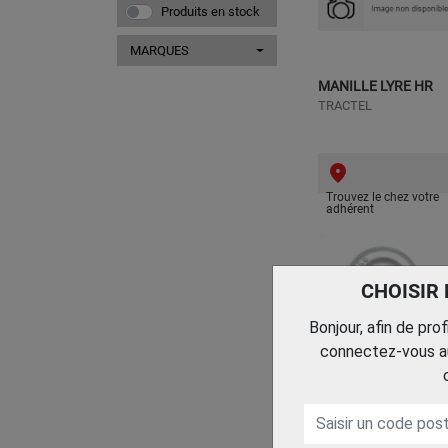
Produits en stock
MARQUES
MANILLE LYRE HR
TRACTEL
Trouvez le chez votre
adhérent
CHOISIR
Bonjour, afin de pro
connectez-vous au
MANILLE LYRE HR
VIGOUROUX