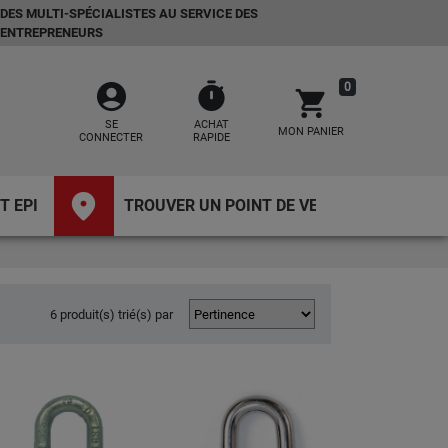
DES MULTI-SPÉCIALISTES AU SERVICE DES
ENTREPRENEURS
account_circle
timer
0
shopping_cart
SE
ACHAT
MON PANIER
CONNECTER
RAPIDE
place
T EPI
TROUVER UN POINT DE VENTE
6 produit(s) trié(s) par