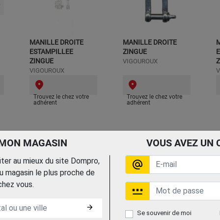
MANILLE DROITE
MANILLE DROITE
M
ESTAMPILLEE
ZINGUE
ZINGUE
VIGOUROUX
VIGOUROUX
V
Trouvez le chez votre
Trouvez le chez votre
adhérent
adhérent
 MON MAGASIN
VOUS AVEZ UN 
fiter au mieux du site Dompro,
alternate_email
 magasin le plus proche de
chez vous.
password
arrow_forward
Se souvenir de moi