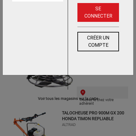
SE
CONNECTER
Trouvez le chez votre adhérent
TRUELLE MECANIQUE
CRÉER UN
M900 HONDA
PACLITE
COMPTE
Voir tous les magasins sur la carte
Trouvez le chez votre
adhérent
TALOCHEUSE PRO 900M GX 200
HONDA TIMON REPLIABLE
ALTRAD