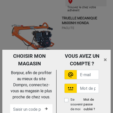
Trouvez le chez votre
adhérent
TRUELLE MECANIQUE
M600NH HONDA
PACLITE
CHOISIR MON
VOUS AVEZ UN
×
MAGASIN
COMPTE ?
Bonjour, afin de profiter
Trouvez le chez votre
alternate_email
adhérent
au mieux du site
TRUELLE ROBUSTE M1200
Dompro, connectez-
password
HONDA - MANCHE PLIABLE
vous au magasin le plus
PACLITE
proche de chez vous.
Se
Mot de
souvenir
passe
arrow_forward
de moi
oublié ?