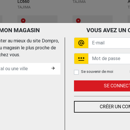
LC660
A
TAJIMA
TAJIMA
T
Trouvez le chez votre
Trouvez le chez votre
 MON MAGASIN
VOUS AVEZ UN 
adhérent
adhérent
fiter au mieux du site Dompro,
alternate_email
 magasin le plus proche de
chez vous.
password
arrow_forward
Se souvenir de moi
CUTTER
CUTTER UNIVERSEL
C
SE CONNEC
X
CARBONMAX AVEC
18MM AVEC BARRE
LAMES SECABBLES
STABILISATRICE
T
18MM
CUTIX
FISKARS
KNIPEX
CRÉER UN C
Trouvez le chez votre
Trouvez le chez votre
adhérent
adhérent