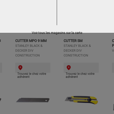
Voir tous les magasins sur la carte
3
CUTTER MPO 9 MM
CUTTER SM
P
STANLEY BLACK &
STANLEY BLACK &
DECKER DIV
DECKER DIV
V
CONSTRUCTION
CONSTRUCTION
Trouvez le chez votre
Trouvez le chez votre
adhérent
adhérent