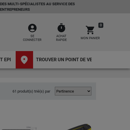
DES MULTI-SPÉCIALISTES AU SERVICE DES
ENTREPRENEURS
account_circle
timer
0
shopping_cart
SE
ACHAT
MON PANIER
CONNECTER
RAPIDE
place
T EPI
TROUVER UN POINT DE VENTE
61 produit(s) trié(s) par