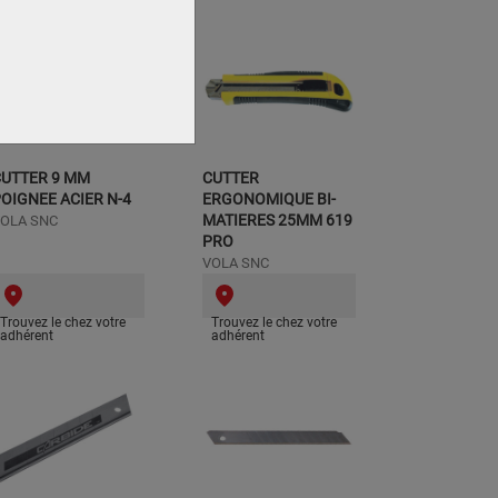
CUTTER 9 MM
CUTTER
OIGNEE ACIER N-4
ERGONOMIQUE BI-
MATIERES 25MM 619
OLA SNC
PRO
VOLA SNC
Trouvez le chez votre
Trouvez le chez votre
adhérent
adhérent