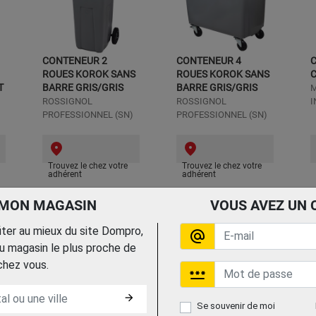
CONTENEUR 2
CONTENEUR 4
ROUES KOROK SANS
ROUES KOROK SANS
C
T
BARRE GRIS/GRIS
BARRE GRIS/GRIS
M
ROSSIGNOL
ROSSIGNOL
I
PROFESSIONNEL (SN)
PROFESSIONNEL (SN)
Trouvez le chez votre
Trouvez le chez votre
adhérent
adhérent
 MON MAGASIN
VOUS AVEZ UN 
fiter au mieux du site Dompro,
alternate_email
 magasin le plus proche de
chez vous.
password
arrow_forward
Se souvenir de moi