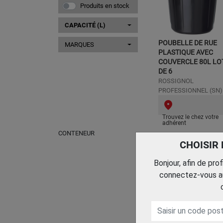
Produits en stock
CAPACITÉ (L)
POUBELLE DE RUE
MARQUES
PLASTIQUE AVEC
COUVERCLE 80L LO
DE 6
ROSSIGNOL
PROFESSIONNEL (SN)
Trouvez le chez votre
adhérent
CONTENEUR
CHOISIR
Bonjour, afin de pro
connectez-vous au