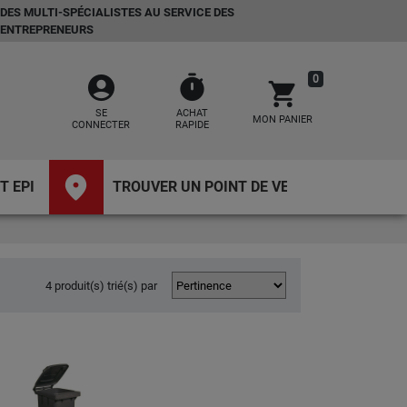
DES MULTI-SPÉCIALISTES AU SERVICE DES
ENTREPRENEURS
account_circle
timer
0
shopping_cart
SE
ACHAT
MON PANIER
CONNECTER
RAPIDE
place
T EPI
TROUVER UN POINT DE VENTE
4 produit(s) trié(s) par