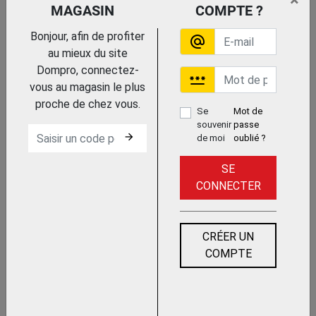
×
MAGASIN
COMPTE ?
MONOBLOC
Bonjour, afin de profiter
alternate_email
au mieux du site
Dompro, connectez-
password
vous au magasin le plus
proche de chez vous.
Se
Mot de
souvenir
passe
arrow_forward
de moi
oublié ?
ROTATIF A VIS
SE
CONNECTER
CRÉER UN
COMPTE
THERMIQUE