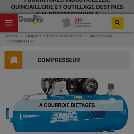
QUINCAILLERIE ET OUTILLAGE DESTINÉS
AUX PROFESSIONNELS
menu
search
Dompro
Equipement d'atelier et de chantier
Air comprime
Compresseur
COMPRESSEUR
A COURROIE BIETAGES