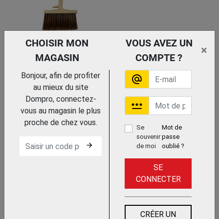
CHOISIR MON
VOUS AVEZ UN
×
MAGASIN
COMPTE ?
Trouvez le chez votre adhérent
Bonjour, afin de profiter
alternate_email
SAC DE TRANSPORT
au mieux du site
ZIPWALL ZIP-CB1
Dompro, connectez-
ZIPWALL
password
vous au magasin le plus
proche de chez vous.
Se
Mot de
souvenir
passe
arrow_forward
de moi
oublié ?
SE
CONNECTER
Trouvez le chez votre
adhérent
ZIPPER SPECIAL ZIPWALL
CRÉER UN
ZIP-HDAZ2