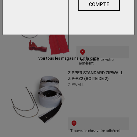
COMPTE
ZIPWALL
Voir tous les magasins sur la carte
Trouvez le chez votre
adhérent
ZIPPER STANDARD ZIPWALL
ZIP-AZ2 (BOITE DE 2)
ZIPWALL
Trouvez le chez votre adhérent