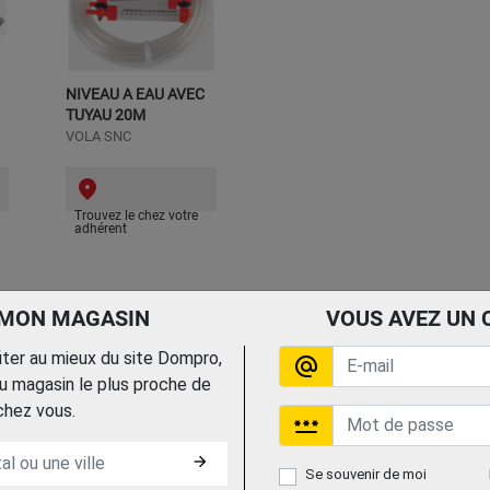
NIVEAU A EAU AVEC
TUYAU 20M
VOLA SNC
Trouvez le chez votre
adhérent
 MON MAGASIN
VOUS AVEZ UN 
fiter au mieux du site Dompro,
alternate_email
 magasin le plus proche de
chez vous.
password
arrow_forward
Se souvenir de moi