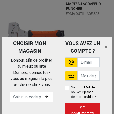
MARTEAU AGRAFEUR
PUNCHER
EDMA OUTILLAGE SAS
CHOISIR MON
VOUS AVEZ UN
×
MAGASIN
COMPTE ?
Bonjour, afin de profiter
alternate_email
Trouvez le chez votre
adhérent
au mieux du site
Dompro, connectez-
MARTEAU AGRAFEUR
password
PROFESSIONNEL 6-10 MM RT-
vous au magasin le plus
KGR0011
proche de chez vous.
Se
Mot de
RAWL
souvenir
passe
arrow_forward
de moi
oublié ?
SE
Trouvez le chez votre adhérent