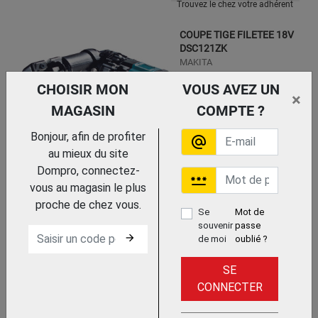
Trouvez le chez votre adhérent
COUPE TIGE FILETEE 18V
DSC121ZK
MAKITA
CHOISIR MON
VOUS AVEZ UN
×
MAGASIN
COMPTE ?
Bonjour, afin de profiter
alternate_email
au mieux du site
Dompro, connectez-
password
vous au magasin le plus
Trouvez le chez votre
adhérent
proche de chez vous.
Se
Mot de
COUPE FER A BETON 18V
souvenir
passe
DSC163ZK
arrow_forward
de moi
oublié ?
MAKITA
SE
CONNECTER