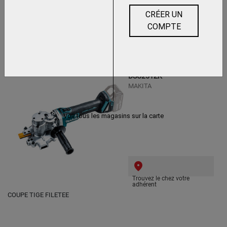
CRÉER UN
COMPTE
Trouvez le chez votre
adhérent
COUPE FER A BETON 18V
DSC251ZK
MAKITA
Voir tous les magasins sur la carte
Trouvez le chez votre
adhérent
COUPE TIGE FILETEE