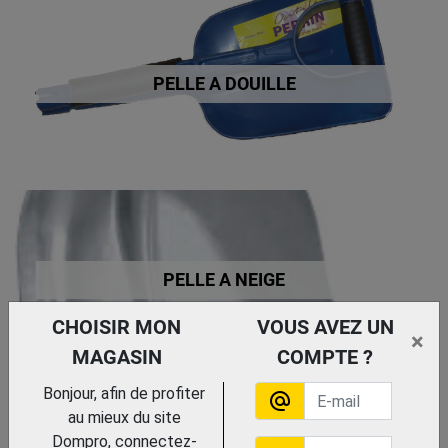
PELLE A DOUILLE
PELLE A NEIGE
CHOISIR MON
VOUS AVEZ UN
×
MAGASIN
COMPTE ?
Bonjour, afin de profiter
alternate_email
au mieux du site
Dompro, connectez-