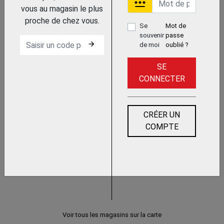
password
vous au magasin le plus
PELLES DIVERSES
proche de chez vous.
Se
Mot de
souvenir
passe
arrow_forward
de moi
oublié ?
SE
CONNECTER
POUSSOIR
CRÉER UN
COMPTE
PELLE - POUSSOIR - TRAINEAU
Voir tous les magasins sur la carte