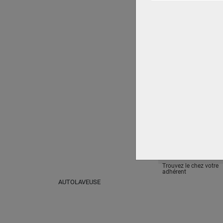
Trouvez le chez votre
adhérent
AUTOLAVEUSE BD
35/15 C CLASSIC
PACK
KARCHER PRO
Trouvez le chez votre
adhérent
AUTOLAVEUSE