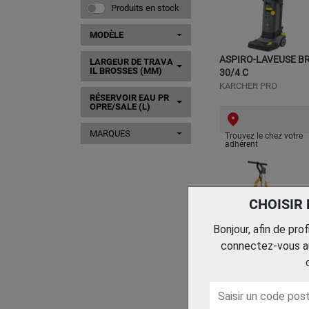
Produits en stock
MODÈLE
ASPIRO-LAVEUSE B
LARGEUR DE TRAVA
IL BROSSES (MM)
30/4 C
KARCHER PRO
RÉSERVOIR EAU PR
OPRE/SALE (L)
MARQUES
Trouvez le chez votre
adhérent
CHOISIR
Bonjour, afin de pro
connectez-vous au
AUTOLAVEUSE
SCRUBTEC SC100 E
NILFISK