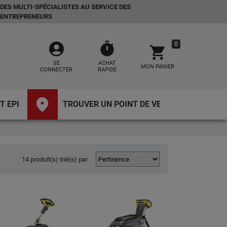
DES MULTI-SPÉCIALISTES AU SERVICE DES
ENTREPRENEURS
account_circle
timer
0
shopping_cart
SE
ACHAT
MON PANIER
CONNECTER
RAPIDE
place
T EPI
TROUVER UN POINT DE VENTE
14 produit(s) trié(s) par