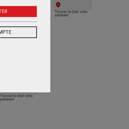
TER
Trouvez le chez votre
Trouvez le chez votre
adhérent
adhérent
OMPTE
AUTOLAVEUSE
SPIRANTE K-Mop 46
p Pack 36/75
ARCHER PRO
Trouvez le chez votre
adhérent