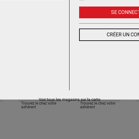
SE CONNEC
Trouvez le chez votre
Trouvez le chez votre
adhérent
adhérent
CRÉER UN C
MICRO LAVEUSE
LAVEUSE CT 30 B 45
DRYFT
PACK EXIDE
A
B
NILFISK
ICA
K
Voir tous les magasins sur la carte
Trouvez le chez votre
Trouvez le chez votre
adhérent
adhérent