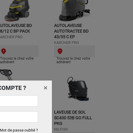
AUTOLAVEUSE BD
AUTOLAVEUSE
8/12 C BP PACK
AUTOTRACTEE BD
43/35 C EP
ARCHER PRO
KARCHER PRO
Trouvez le chez votre
Trouvez le chez votre
adhérent
adhérent
×
COMPTE ?
AUTOLAVEUSE SC351
LAVEUSE DE SOL
 FULL PKG
SC430 53B GO FULL
PKG
ILFISK
NILFISK
Mot de passe oublié ?