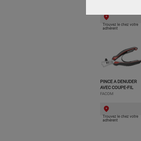
KNIPEX
Trouvez le chez votre
adhérent
PINCE A DENUDER
AVEC COUPE-FIL
FACOM
Trouvez le chez votre
adhérent