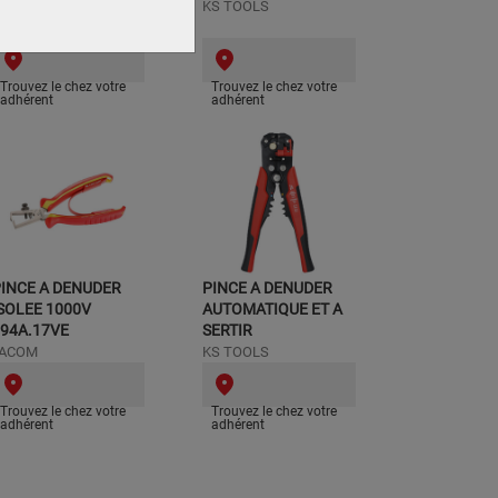
S TOOLS
KS TOOLS
Trouvez le chez votre
Trouvez le chez votre
adhérent
adhérent
INCE A DENUDER
PINCE A DENUDER
SOLEE 1000V
AUTOMATIQUE ET A
94A.17VE
SERTIR
FACOM
KS TOOLS
Trouvez le chez votre
Trouvez le chez votre
adhérent
adhérent