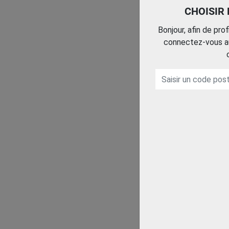
CHOISIR
Bonjour, afin de pro
connectez-vous au
OUTIL A DEGAINER
130 MM
KNIPEX
Trouvez le chez votre
adhérent
OUTIL A DEGAINER
130 MM