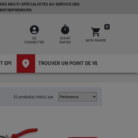
DES MULTI-SPÉCIALISTES AU SERVICE DES
ENTREPRENEURS
account_circle
timer
0
shopping_cart
SE
ACHAT
MON PANIER
CONNECTER
RAPIDE
place
T EPI
TROUVER UN POINT DE VENTE
32 produit(s) trié(s) par