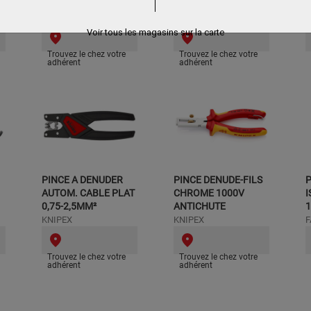
1000V 155 MM
ISOLEE 1000V
K
KNIPEX
KNIPEX
Voir tous les magasins sur la carte
Trouvez le chez votre
Trouvez le chez votre
adhérent
adhérent
PINCE A DENUDER
PINCE DENUDE-FILS
P
AUTOM. CABLE PLAT
CHROME 1000V
I
0,75-2,5MM²
ANTICHUTE
1
KNIPEX
KNIPEX
Trouvez le chez votre
Trouvez le chez votre
adhérent
adhérent