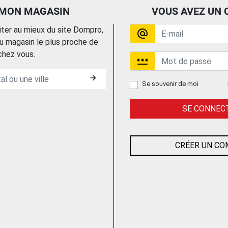
 MON MAGASIN
VOUS AVEZ UN 
fiter au mieux du site Dompro,
alternate_email
 magasin le plus proche de
chez vous.
password
OUTIL A DEGAINER
PINCE A DENUDER
P
175 MM
AUTOMATIQUE
arrow_forward
MULTISTRIP 10
9
KS TOOLS
Se souvenir de moi
KNIPEX
SE CONNEC
Trouvez le chez votre
Trouvez le chez votre
adhérent
adhérent
CRÉER UN C
COUTEAU A
PINCE A DENUDER
P
DENUDER ISOLE
COUPANTE DE COTE