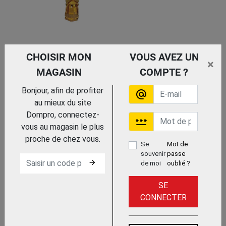
CHOISIR MON
VOUS AVEZ UN
×
MAGASIN
COMPTE ?
Trouvez le chez votre
adhérent
Bonjour, afin de profiter
TIGES FILETEES
alternate_email
au mieux du site
ITAR
Dompro, connectez-
password
vous au magasin le plus
proche de chez vous.
Se
Mot de
souvenir
passe
arrow_forward
de moi
oublié ?
SE
CONNECTER
Trouvez le chez votre
adhérent