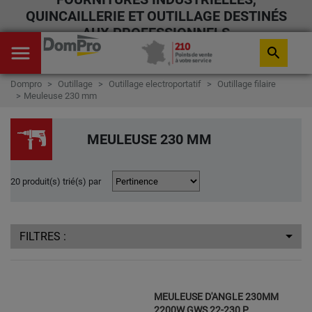
QUINCAILLERIE ET OUTILLAGE DESTINÉS
AUX PROFESSIONNELS
menu
search
Dompro
Outillage
Outillage electroportatif
Outillage filaire
Meuleuse 230 mm
MEULEUSE 230 MM
20 produit(s) trié(s) par
FILTRES :
MEULEUSE D'ANGLE 230MM
2200W GWS 22-230 P