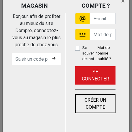
×
MAGASIN
COMPTE ?
Trouvez le chez votre adhérent
Bonjour, afin de profiter
alternate_email
au mieux du site
MEULEUSE D'ANGLE 230MM
Dompro, connectez-
2600W GA9040SKD1
password
vous au magasin le plus
MAKITA
proche de chez vous.
Se
Mot de
souvenir
passe
arrow_forward
de moi
oublié ?
SE
CONNECTER
Trouvez le chez votre adhérent
MEULEUSE D'ANGLE 230MM
CRÉER UN
2400W W 24-230 MVT
COMPTE
METABO