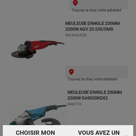
Trouvez le chez votre adhérent
MEULEUSE D'ANGLE 230MM
2200W AGV 22-230/DMS
MILWAUKEE
Trouvez le chez votre adhérent
MEULEUSE D'ANGLE 230MM
2200W GA9020KDX2
MAKITA
CHOISIR MON
VOUS AVEZ UN