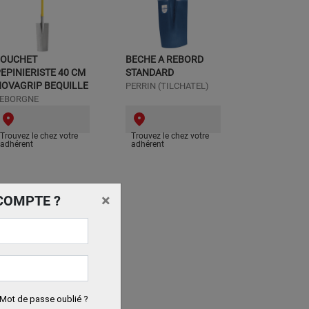
LOUCHET
BECHE A REBORD
EPINIERISTE 40 CM
STANDARD
OVAGRIP BEQUILLE
PERRIN (TILCHATEL)
EBORGNE
Trouvez le chez votre
Trouvez le chez votre
adhérent
adhérent
×
COMPTE ?
Mot de passe oublié ?