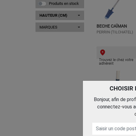
Produits en stock
HAUTEUR (CM)
BECHE CAÏMAN
MARQUES
PERRIN (TILCHATEL)
Trouvez le chez votre
adhérent
CHOISIR
Bonjour, afin de pro
connectez-vous au
BECHE SENLIS
PERRIN (TILCHATEL)