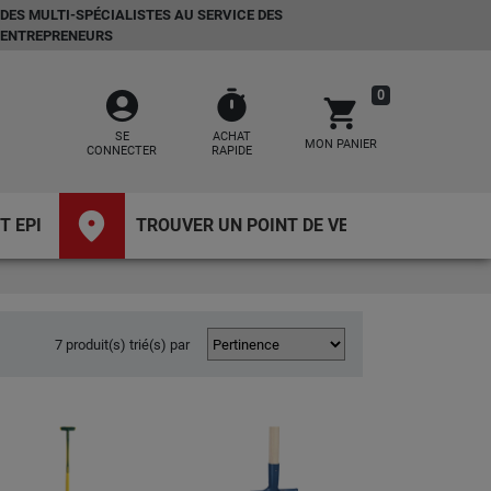
DES MULTI-SPÉCIALISTES AU SERVICE DES
ENTREPRENEURS
account_circle
timer
0
shopping_cart
SE
ACHAT
MON PANIER
CONNECTER
RAPIDE
place
T EPI
TROUVER UN POINT DE VENTE
7 produit(s) trié(s) par