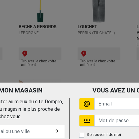
BECHE A REBORDS
LOUCHET
P
LEBORGNE
PERRIN (TILCHATEL)
N
L
Trouvez le chez votre
Trouvez le chez votre
adhérent
adhérent
 MON MAGASIN
VOUS AVEZ UN 
fiter au mieux du site Dompro,
alternate_email
 magasin le plus proche de
chez vous.
LOUCHET SENLIS
password
POLI 28CM EMPO
REVEX
arrow_forward
Se souvenir de moi