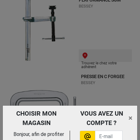
PERFORMANCE SGM
BESSEY
Trouvez le chez votre
adhérent
PRESSE EN C FORGEE
BESSEY
CHOISIR MON
VOUS AVEZ UN
×
MAGASIN
COMPTE ?
Bonjour, afin de profiter
alternate_email