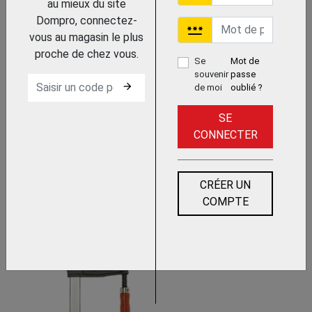
au mieux du site
Trouvez le chez votre
Dompro, connectez-
adhérent
password
vous au magasin le plus
PRESSE LEGERE UNE
proche de chez vous.
MAIN EZS
Se
Mot de
souvenir
passe
BESSEY
arrow_forward
de moi
oublié ?
SE
CONNECTER
CRÉER UN
COMPTE
Trouvez le chez votre
adhérent
SERRE-JOINT A VIS TGR
BESSEY