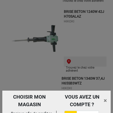
Trouvez le chez votre adhérent
BRISE BETON 1240W 42J
H70SALAZ
HIKOKI
Trouvez le chez votre
adhérent
BRISE BETON 1340W 37,4J
H65SB3WTZ
HIKOKI
CHOISIR MON
VOUS AVEZ UN
×
MAGASIN
COMPTE ?