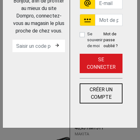
Bonjour, afin de profiter
alternate_email
au mieux du site
Dompro, connectez-
password
vous au magasin le plus
Trouvez le chez votre
adhérent
proche de chez vous.
Se
Mot de
DEMOLISSEUR 39J K
souvenir
passe
1528 H
arrow_forward
de moi
oublié ?
MILWAUKEE
SE
CONNECTER
CRÉER UN
COMPTE
Trouvez le chez votre
adhérent
MARTEAU PIQUEUR 1850W
48,9J HM1511
MAKITA