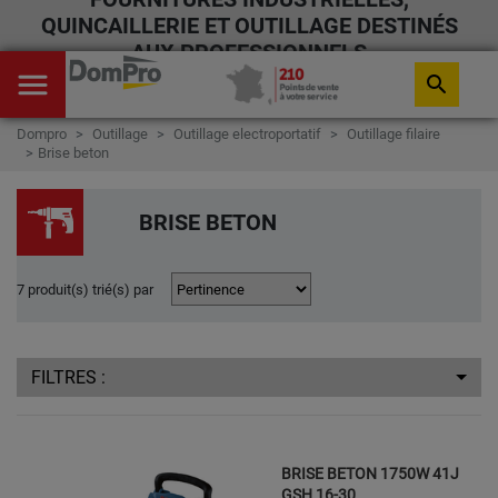
QUINCAILLERIE ET OUTILLAGE DESTINÉS
AUX PROFESSIONNELS
menu
search
Dompro
Outillage
Outillage electroportatif
Outillage filaire
Brise beton
BRISE BETON
7 produit(s) trié(s) par
FILTRES :
BRISE BETON 1750W 41J
GSH 16-30