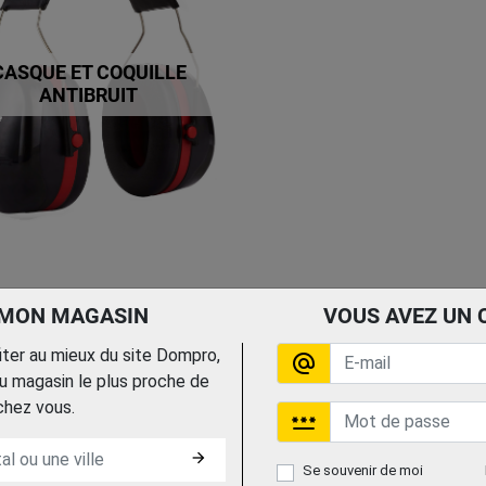
CASQUE ET COQUILLE
ANTIBRUIT
 MON MAGASIN
VOUS AVEZ UN 
fiter au mieux du site Dompro,
alternate_email
 magasin le plus proche de
chez vous.
password
arrow_forward
Se souvenir de moi