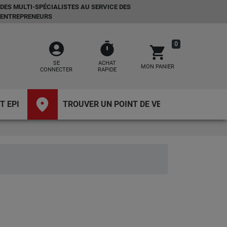
DES MULTI-SPÉCIALISTES AU SERVICE DES
ENTREPRENEURS
account_circle
timer
0
shopping_cart
SE
ACHAT
MON PANIER
CONNECTER
RAPIDE
place
T EPI
TROUVER UN POINT DE VENTE