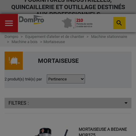
QUINCAILLERIE ET OUTILLAGE DESTINÉS
AUX PROFESSIONNELS
menu
search
Dompro
Equipement d'atelier et de chantier
Machine stationnaire
Machine a bois
Mortaiseuse
MORTAISEUSE
2 produit(s) trié(s) par
FILTRES :
MORTAISEUSE A BEDANE
MOR375