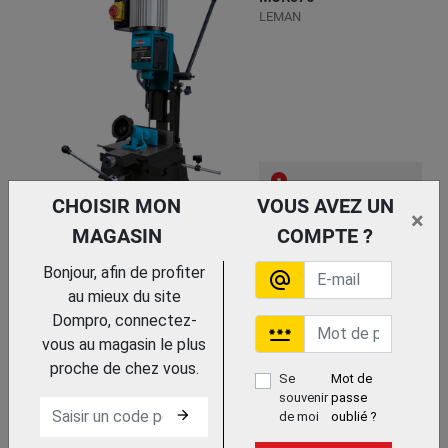
LEMAN
CHOISIR MON
VOUS AVEZ UN
Trouvez le chez votre
×
adhérent
MAGASIN
COMPTE ?
MORTAISEUSE A BEDANE AVEC
ARMOIRE MOR750
Bonjour, afin de profiter
alternate_email
LEMAN
au mieux du site
Dompro, connectez-
password
vous au magasin le plus
proche de chez vous.
Se
Mot de
souvenir
passe
arrow_forward
de moi
oublié ?
Trouvez le chez votre adhérent