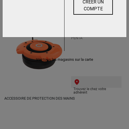
CRÉER UN
COMPTE
Trouvez le chez votre
adhérent
TESTEUR DE GANT
PNEUMATIQUE EOS
PENTA
Voir tous les magasins sur la carte
Trouvez le chez votre
adhérent
ACCESSOIRE DE PROTECTION DES MAINS