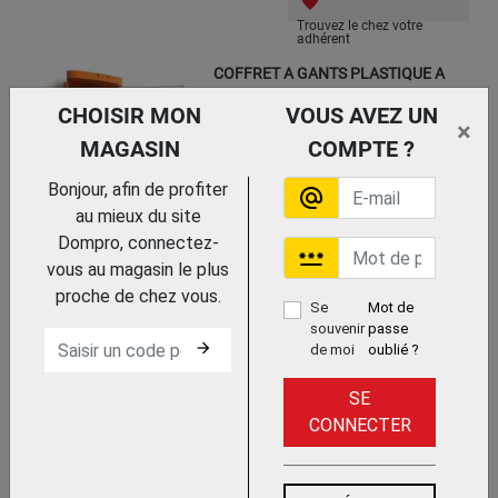
Trouvez le chez votre
adhérent
COFFRET A GANTS PLASTIQUE A
FENETRE + 1 POUDREUR RGX-BGT
CHOISIR MON
VOUS AVEZ UN
PENTA
×
MAGASIN
COMPTE ?
Bonjour, afin de profiter
alternate_email
au mieux du site
Trouvez le chez votre adhérent
Dompro, connectez-
password
vous au magasin le plus
proche de chez vous.
ETUI GANTS ISOLANTS
Se
Mot de
COURTS
souvenir
passe
PENTA
arrow_forward
de moi
oublié ?
SE
CONNECTER