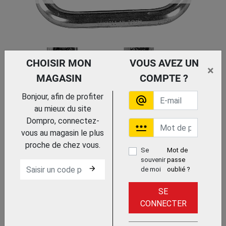
CHOISIR MON
VOUS AVEZ UN
×
MAGASIN
COMPTE ?
MANILLE
Bonjour, afin de profiter
alternate_email
au mieux du site
Dompro, connectez-
password
vous au magasin le plus
proche de chez vous.
Se
Mot de
souvenir
passe
arrow_forward
de moi
oublié ?
MOUSQUETON
SE
CONNECTER