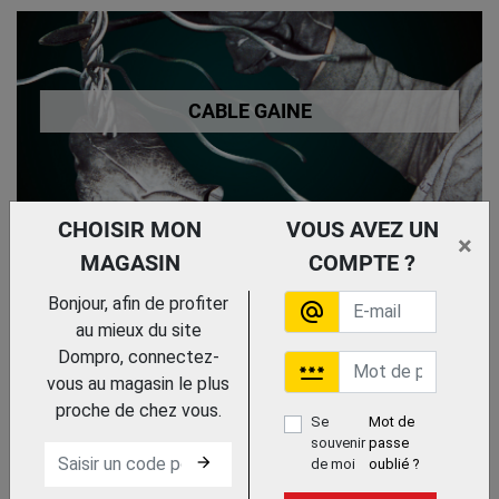
CABLE GAINE
CHOISIR MON
VOUS AVEZ UN
×
MAGASIN
COMPTE ?
Bonjour, afin de profiter
alternate_email
CABLE INOX
au mieux du site
Dompro, connectez-
password
vous au magasin le plus
proche de chez vous.
Se
Mot de
souvenir
passe
CABLE
arrow_forward
de moi
oublié ?