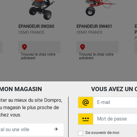
EPANDEUR SW260
EPANDEUR SW401
E
CEMO FRANCE
CEMO FRANCE
P
Trouvez le chez votre
Trouvez le chez votre
adhérent
adhérent
 MON MAGASIN
VOUS AVEZ UN 
fiter au mieux du site Dompro,
alternate_email
 magasin le plus proche de
chez vous.
password
arrow_forward
Se souvenir de moi