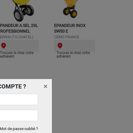
PANDEUR A SEL 29L
EPANDEUR INOX
PROFESSIONNEL
SW50 E
ERRIN (TILCHATEL)
CEMO FRANCE
Trouvez le chez votre
Trouvez le chez votre
adhérent
adhérent
×
COMPTE ?
Mot de passe oublié ?