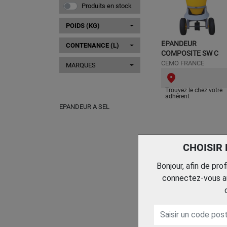
Produits en stock
POIDS (KG)
EPANDEUR
CONTENANCE (L)
COMPOSITE SW C
CEMO FRANCE
MARQUES
Trouvez le chez votre
adhérent
EPANDEUR A SEL
CHOISIR
Bonjour, afin de pro
connectez-vous au