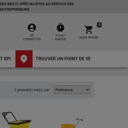
DES MULTI-SPÉCIALISTES AU SERVICE DES
ENTREPRENEURS
account_circle
timer
0
shopping_cart
SE
ACHAT
MON PANIER
CONNECTER
RAPIDE
place
T EPI
TROUVER UN POINT DE VENTE
5 produit(s) trié(s) par