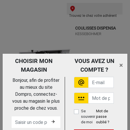
Trouvez le chez votre adhérent
COULISSES DISPENSA
KESSEBOHMER
CHOISIR MON
VOUS AVEZ UN
×
MAGASIN
COMPTE ?
Bonjour, afin de profiter
alternate_email
au mieux du site
Dompro, connectez-
Trouvez le chez votre
password
adhérent
vous au magasin le plus
CORBEILLE ARENA STYLE
proche de chez vous.
Se
Mot de
ANTHRACITE
souvenir
passe
KESSEBOHMER
arrow_forward
de moi
oublié ?