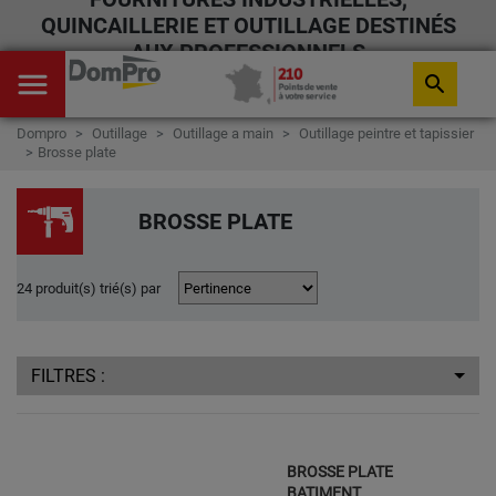
QUINCAILLERIE ET OUTILLAGE DESTINÉS
AUX PROFESSIONNELS
menu
search
Dompro
Outillage
Outillage a main
Outillage peintre et tapissier
Brosse plate
BROSSE PLATE
24 produit(s) trié(s) par
FILTRES :
BROSSE PLATE
BATIMENT