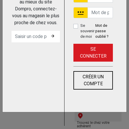
au mieux du site
Dompro, connectez-
password
vous au magasin le plus
proche de chez vous.
Se
Mot de
souvenir
passe
arrow_forward
de moi
oublié ?
Trouvez le chez votre
adhérent
SE
CONNECTER
SPALTER A LISSER ET
VITRIFIER
NESPOLI
CRÉER UN
COMPTE
Trouvez le chez votre
adhérent