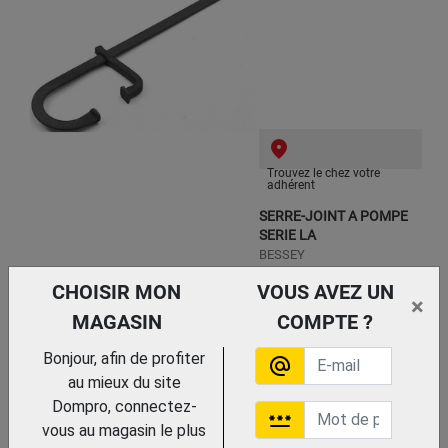
Trouvez le chez votre
adhérent
SERRE-JOINT A POMPE
SERIE LA
BESSEY
CHOISIR MON
VOUS AVEZ UN
×
MAGASIN
COMPTE ?
Bonjour, afin de profiter
alternate_email
au mieux du site
Dompro, connectez-
password
vous au magasin le plus
Trouvez le chez votre