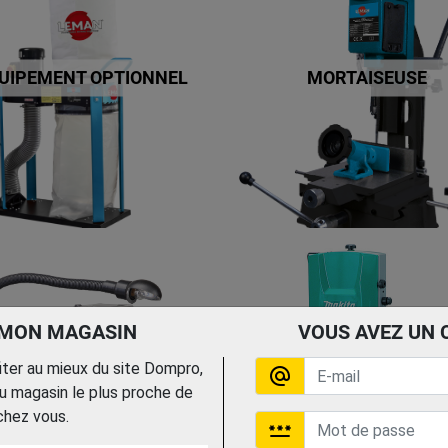
UIPEMENT OPTIONNEL
MORTAISEUSE
 MON MAGASIN
VOUS AVEZ UN 
fiter au mieux du site Dompro,
alternate_email
 magasin le plus proche de
CIE A CHANTOURNER
SCIE RUBAN
chez vous.
password