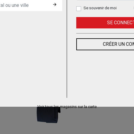
arrow_forward
Se souvenir de moi
SE CONNEC
CRÉER UN C
TOUR
Voir tous les magasins sur la carte