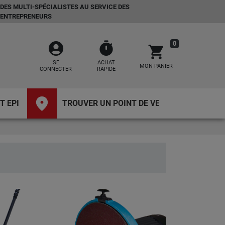
DES MULTI-SPÉCIALISTES AU SERVICE DES
ENTREPRENEURS
account_circle
timer
0
shopping_cart
SE
ACHAT
MON PANIER
CONNECTER
RAPIDE
place
T EPI
TROUVER UN POINT DE VENTE