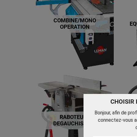
COMBINE/MONO
EQ
OPERATION
CHOISIR
Bonjour, afin de pro
RABOTEUSE
connectez-vous au
S
DEGAUCHISEUSE