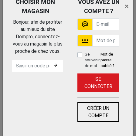
CHOISIR MON
VOUS AVEZ UN
FISCHER
×
MAGASIN
COMPTE ?
Bonjour, afin de profiter
alternate_email
au mieux du site
Dompro, connectez-
password
vous au magasin le plus
proche de chez vous.
Se
Mot de
Trouvez le chez votre
adhérent
souvenir
passe
arrow_forward
de moi
oublié ?
MANCHON DE REDUCTION
MDR BTE 50
SE
FISCHER
CONNECTER
CRÉER UN
COMPTE
Trouvez le chez votre