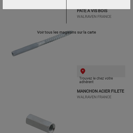
adhérent
PATE A VIS BOIS
WALRAVEN FRANCE
Voir tous les magasins sur la carte
Trouvez le chez votre
adhérent
MANCHON ACIER FILETE
WALRAVEN FRANCE